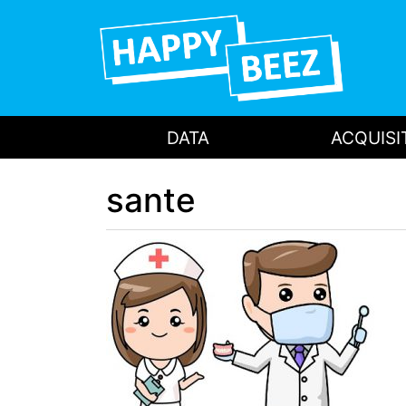
DATA
ACQUISI
sante