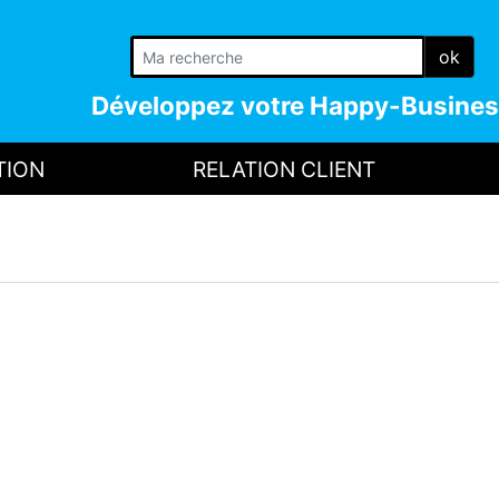
ok
Développez votre
Happy-Busines
TION
RELATION CLIENT