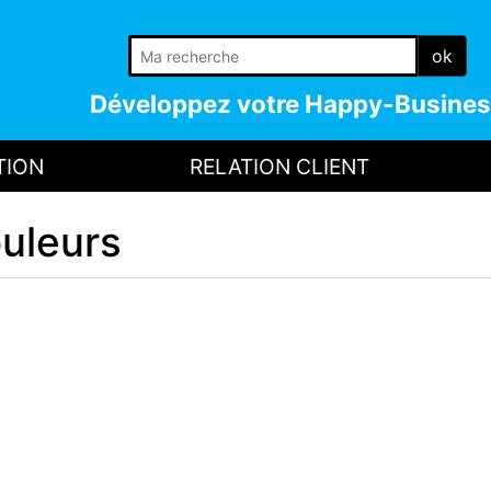
ok
Développez votre
Happy-Busines
TION
RELATION CLIENT
uleurs