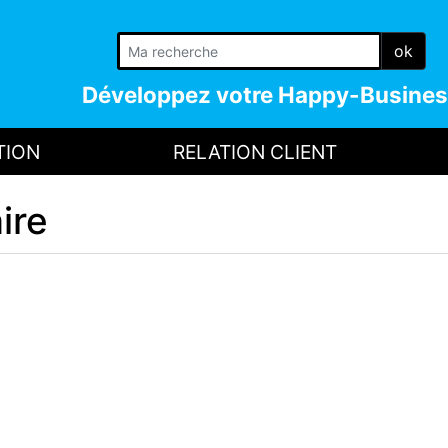
ok
Développez votre
Happy-Busines
TION
RELATION CLIENT
ire