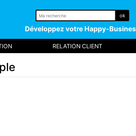
ok
Développez votre
Happy-Busines
TION
RELATION CLIENT
ple