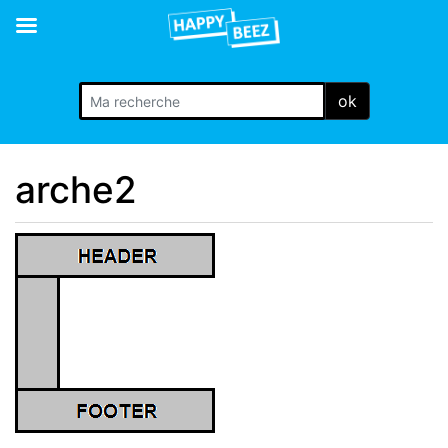
ok
arche2