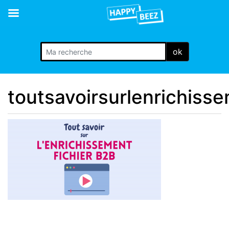
ok
toutsavoirsurlenrichiss