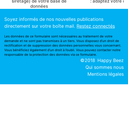
siretage) de votre base de
: adaptez votre d
données
Soyez informés de nos nouvelles publications
directement sur votre boîte mail.
Restez connectés
Les données de ce formulaire sont nécessaires au traitement de votre
demande et ne sont pas transmises à un tiers. Vous disposez d’un droit de
rectification et de suppression des données personnelles vous concernant.
Vous bénéficiez également d’un droit à l’oubli. Vous pouvez contacter notre
responsable de la protection des données via ce
formulaire
.
©2018
Happy Beez
Qui sommes nous
Mentions légales