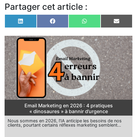
Partager cet article :
Share
Share
Share
Share
on
on
on
on
LinkedIn
Facebook
WhatsApp
Email
Email Marketing en 2026 : 4 pratiques
« dinosaures » à bannir d’urgence
Nous sommes en 2026, l’IA anticipe les besoins de nos
clients, pourtant certains réflexes marketing semblent…