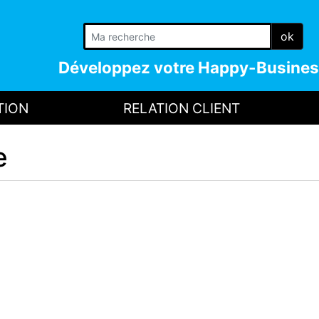
ok
Développez votre
Happy-Busines
TION
RELATION CLIENT
e