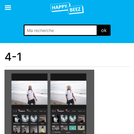
ok
4-1