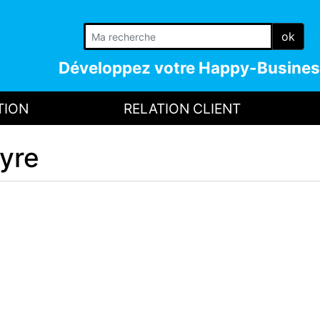
ok
Développez votre
Happy-Busines
TION
RELATION CLIENT
yre