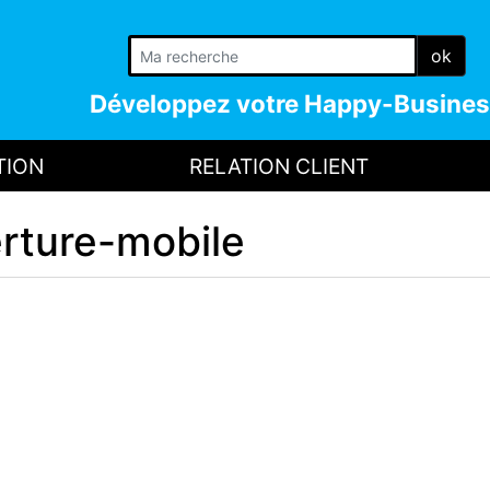
ok
Développez votre
Happy-Busines
TION
RELATION CLIENT
rture-mobile