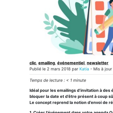
clic
,
emailing
,
événementiel
,
newsletter
Publié le
2 mars 2018
par
Katia
- Mis à jour
Temps de lecture :
< 1
minute
Idéal pour les emailings d’invitation à de
bloquer la date et d’être présent à coup sû
Le concept reprend la notion d’envoi de r
1. Créer l’événement dans votre agenda O