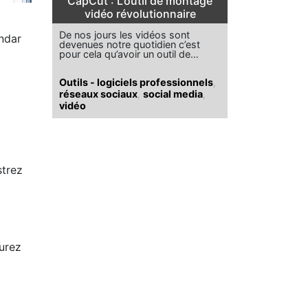
CapCut : L’outil de montage
vidéo révolutionnaire
De nos jours les vidéos sont
ndar
devenues notre quotidien c’est
pour cela qu’avoir un outil de…
Outils - logiciels professionnels
,
réseaux sociaux
,
social media
,
vidéo
strez
urez