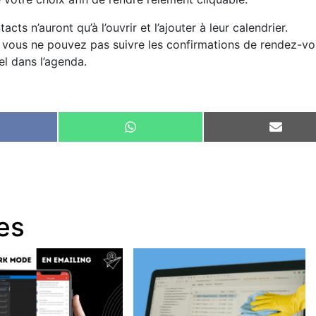
acts n’auront qu’à l’ouvrir et l’ajouter à leur calendrier.
e vous ne pouvez pas suivre les confirmations de rendez-vo
l dans l’agenda.
are
Share
Share
on
on
cebook
WhatsApp
Email
les