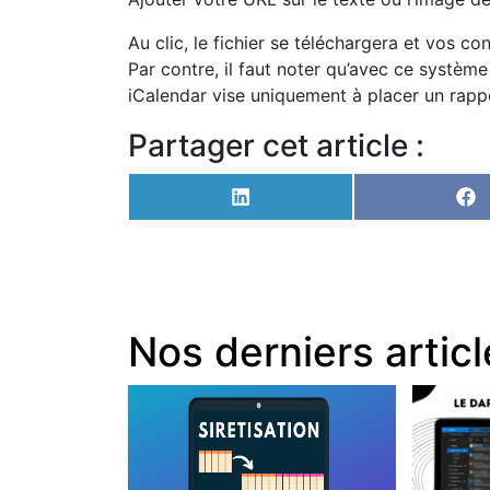
Au clic, le fichier se téléchargera et vos cont
Par contre, il faut noter qu’avec ce systèm
iCalendar vise uniquement à placer un rappe
Partager cet article :
Share
Sh
on
on
LinkedIn
Fa
Nos derniers artic