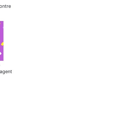
ontre
n
tagent