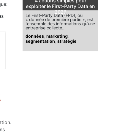
4 actions simples pour
que:
exploiter le First-Party Data en
2026
Le First-Party Data (FPD), ou
es
« donnée de première partie », est
l’ensemble des informations qu’une
entreprise collecte…
données
,
marketing
,
segmentation
,
stratégie
ation.
ons