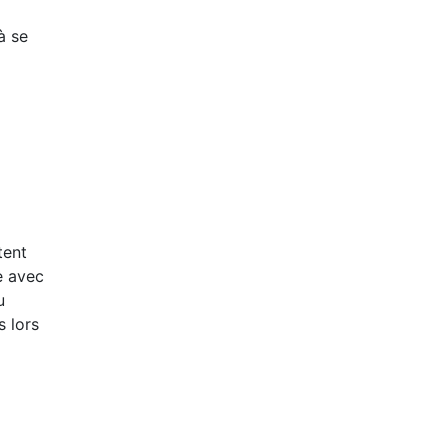
à se
tent
ge avec
u
s lors