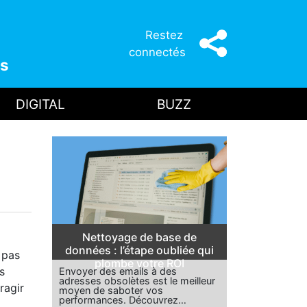
Restez
connectés
s
DIGITAL
BUZZ
Nettoyage de base de
données : l’étape oubliée qui
 pas
plombe votre ROI
s
Envoyer des emails à des
adresses obsolètes est le meilleur
ragir
moyen de saboter vos
performances. Découvrez…