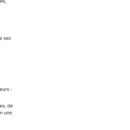
es,
e ses
eurs :
es, de
en une