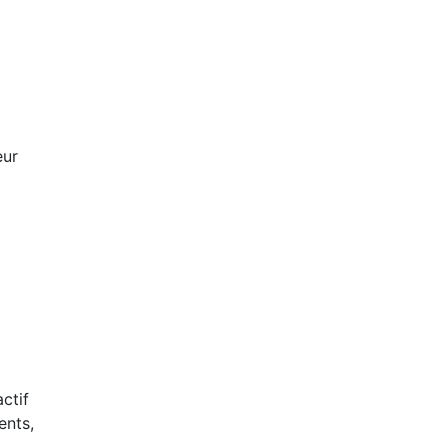
eur
ctif
ents,