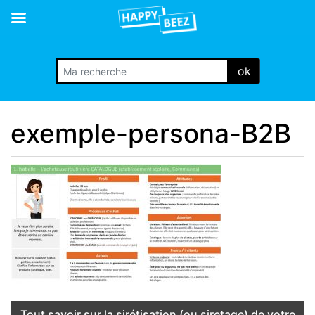
ok
exemple-persona-B2B
Tout savoir sur la sirétisation (ou siretage) de votre