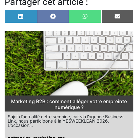
Partager cet article :
Share
Share
Share
Share
on
on
on
on
LinkedIn
Facebook
WhatsApp
Email
Marketing B2B : comment alléger votre empreinte
numérique ?
Sujet d’actualité cette semaine, car via l’agence Business
Link, nous participons à la YESWEEKLEAN 2026.
L’occasion…
entreprise
,
marketing
,
rse