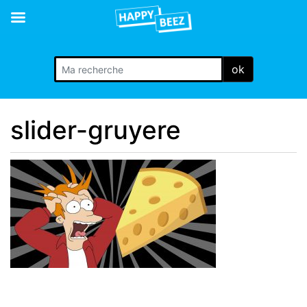
ok
slider-gruyere