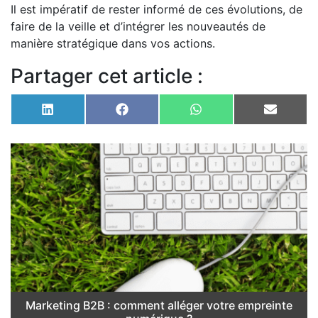
Il est impératif de rester informé de ces évolutions, de
faire de la veille et d’intégrer les nouveautés de
manière stratégique dans vos actions.
Partager cet article :
Share
Share
Share
Share
on
on
on
on
LinkedIn
Facebook
WhatsApp
Email
Marketing B2B : comment alléger votre empreinte