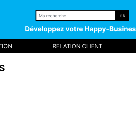
ok
Développez votre
Happy-Busines
TION
RELATION CLIENT
s