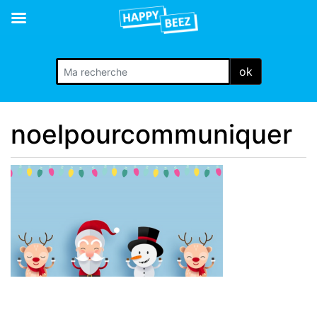
ok
noelpourcommuniquer