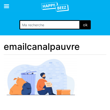
ok
emailcanalpauvre