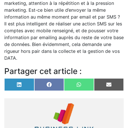
marketing, attention à la répétition et à la pression
marketing. Est-ce bien utile d’envoyer la même
information au même moment par email et par SMS ?
Il est plus intelligent de réaliser une action SMS sur les
comptes avec mobile renseigné, et de pousser votre
information par emailing auprès du reste de votre base
de données. Bien évidemment, cela demande une
rigueur hors pair dans la collecte et la gestion de vos
DATA.
Partager cet article :
Share
Share
Share
Share
on
on
on
on
LinkedIn
Facebook
WhatsApp
Email