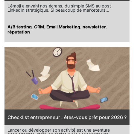
L’émoji a envahi nos écrans, du simple SMS au post
LinkedIn stratégique. Si beaucoup de marketeurs…
A/B testing
,
CRM
,
Email Marketing
,
newsletter
,
réputation
Checklist entrepreneur : êtes-vous prêt pour 2026 ?
Lancer ou développer son activité est une aventure