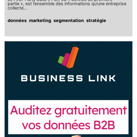
partie », est l’ensemble des informations qu’une entreprise
collecte…
données
,
marketing
,
segmentation
,
stratégie