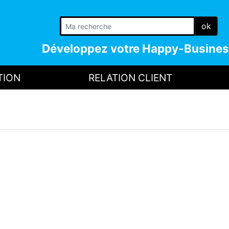
ok
Développez votre
Happy-Busines
TION
RELATION CLIENT