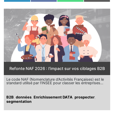
on
on
on
on
LinkedIn
Facebook
WhatsApp
Email
Refonte NAF 2026 : l’impact sur vos ciblages B2B
Le code NAF (Nomenclature d’Activités Françaises) est le
standard utilisé par l’INSEE pour classer les entreprises…
B2B
,
données
,
Enrichissement DATA
,
prospecter
,
segmentation