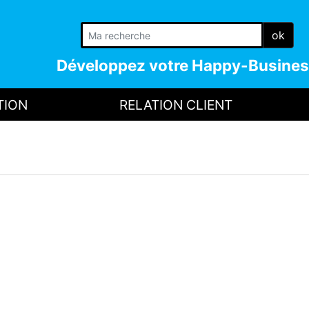
ok
Développez votre
Happy-Busines
TION
RELATION CLIENT