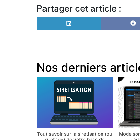
Partager cet article :
Share
Sh
on
on
LinkedIn
Fa
Nos derniers artic
Tout savoir sur la sirétisation (ou
Mode som
siretage) de votre base de
: ad