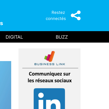
Restez
connectés
s
DIGITAL
BUZZ