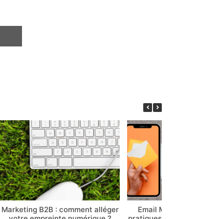
Marketing B2B : comment alléger
Email Marketing en 202
votre empreinte numérique ?
pratiques « dinosaures » 