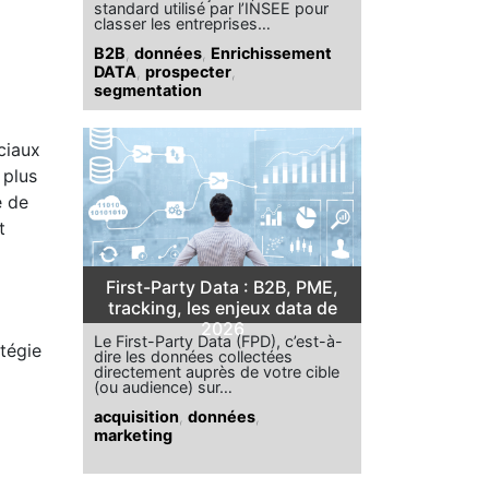
standard utilisé par l’INSEE pour
classer les entreprises…
B2B
,
données
,
Enrichissement
DATA
,
prospecter
,
segmentation
ciaux
 plus
e de
t
First-Party Data : B2B, PME,
tracking, les enjeux data de
2026
Le First-Party Data (FPD), c’est-à-
tégie
dire les données collectées
directement auprès de votre cible
(ou audience) sur…
acquisition
,
données
,
marketing