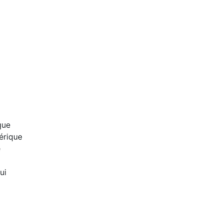
que
érique
e
ui