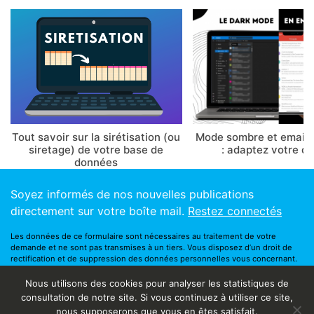
Tout savoir sur la sirétisation (ou
Mode sombre et email 
siretage) de votre base de
: adaptez votre d
données
Soyez informés de nos nouvelles publications
directement sur votre boîte mail.
Restez connectés
Les données de ce formulaire sont nécessaires au traitement de votre
demande et ne sont pas transmises à un tiers. Vous disposez d’un droit de
rectification et de suppression des données personnelles vous concernant.
Vous bénéficiez également d’un droit à l’oubli. Vous pouvez contacter notre
responsable de la protection des données via ce
formulaire
.
Nous utilisons des cookies pour analyser les statistiques de
©2018
Happy Beez
consultation de notre site. Si vous continuez à utiliser ce site,
Qui sommes nous
nous supposerons que vous en êtes satisfait.