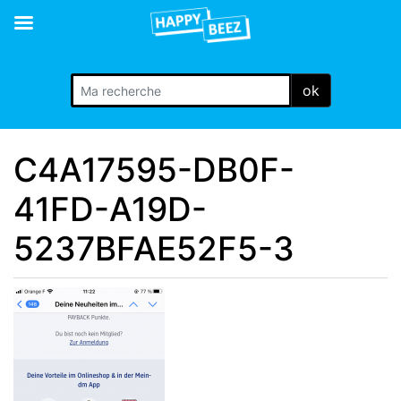
ok
C4A17595-DB0F-
41FD-A19D-
5237BFAE52F5-3