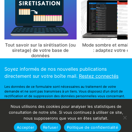
Tout savoir sur la sirétisation (ou
Mode sombre et email 
siretage) de votre base de
: adaptez votre d
données
Soyez informés de nos nouvelles publications
directement sur votre boîte mail.
Restez connectés
Les données de ce formulaire sont nécessaires au traitement de votre
demande et ne sont pas transmises à un tiers. Vous disposez d’un droit de
rectification et de suppression des données personnelles vous concernant.
Vous bénéficiez également d’un droit à l’oubli. Vous pouvez contacter notre
responsable de la protection des données via ce
formulaire
.
Nous utilisons des cookies pour analyser les statistiques de
©2018
Happy Beez
consultation de notre site. Si vous continuez à utiliser ce site,
Qui sommes nous
nous supposerons que vous en êtes satisfait.
Mentions légales
Accepter
Refuser
Politique de confidentialité