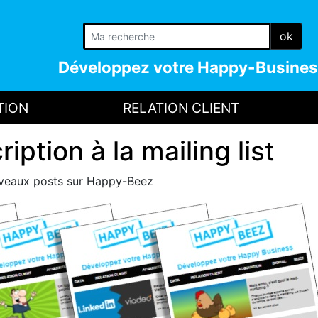
ok
Développez votre
Happy-Busines
TION
RELATION CLIENT
iption à la mailing list
uveaux posts sur Happy-Beez