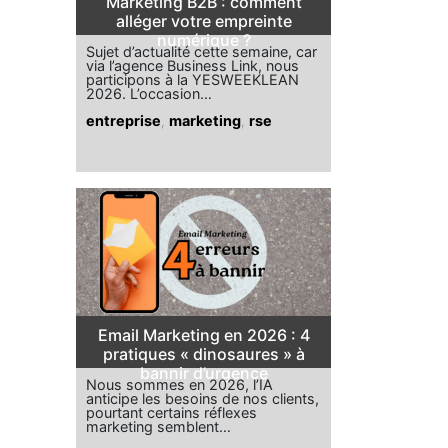
Marketing B2B : comment
alléger votre empreinte
numérique ?
Sujet d’actualité cette semaine, car
via l’agence Business Link, nous
participons à la YESWEEKLEAN
2026. L’occasion…
entreprise
,
marketing
,
rse
Email Marketing en 2026 : 4
pratiques « dinosaures » à
bannir d’urgence
Nous sommes en 2026, l’IA
anticipe les besoins de nos clients,
pourtant certains réflexes
marketing semblent…