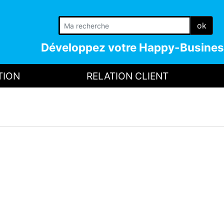
ok
Développez votre
Happy-Busines
TION
RELATION CLIENT