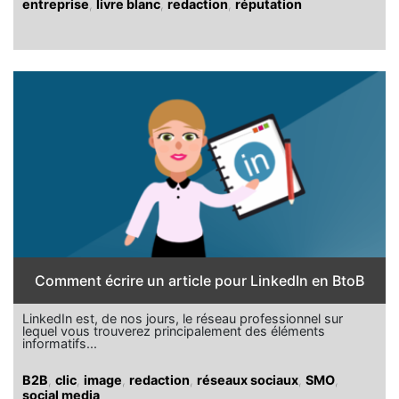
entreprise
,
livre blanc
,
redaction
,
réputation
Comment écrire un article pour LinkedIn en BtoB
LinkedIn est, de nos jours, le réseau professionnel sur
lequel vous trouverez principalement des éléments
informatifs...
B2B
,
clic
,
image
,
redaction
,
réseaux sociaux
,
SMO
,
social media